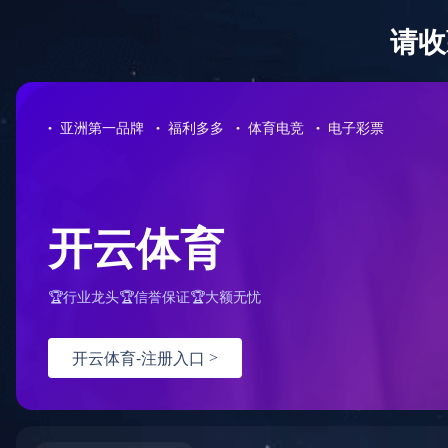
乐竞网页版登录入口
乐竞网页版登