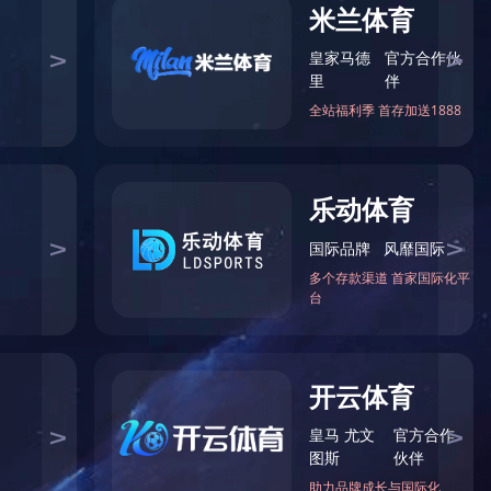
系统，全部制样过程机械化操作，没有人为误差，焦球形状与人工制焦球